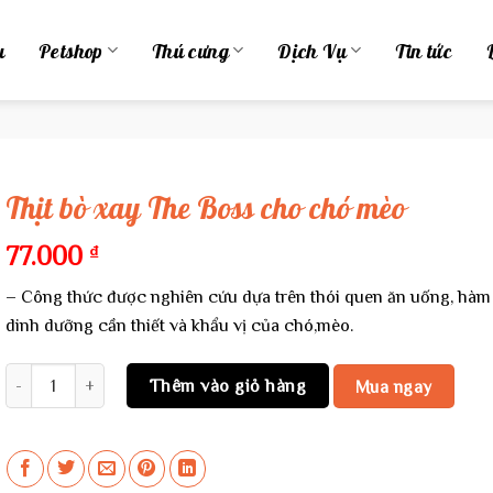
u
Petshop
Thú cưng
Dịch Vụ
Tin tức
Thịt bò xay The Boss cho chó mèo
77.000
₫
– Công thức được nghiên cứu dựa trên thói quen ăn uống, hàm
dinh dưỡng cần thiết và khẩu vị của chó,mèo.
Thịt bò xay The Boss cho chó mèo số lượng
Thêm vào giỏ hàng
Mua ngay