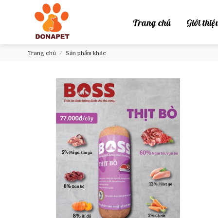
Chuyển
đến
Trang chủ
Giới thiệ
nội
dung
Trang chủ
/
Sản phẩm khác