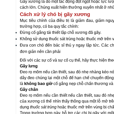
Gãy xương là do một tác động đột ngột hoặc lực lượ
cách lớn. Chúng xuất hiện thường xuyên nhất ở những
Cách xử lý chó bị gãy xương
Mục tiêu chính của điều trị là giảm đau, giảm ngu
trường hợp, có ba quy tắc chính:
Đừng cố gắng tái thiết lập chỗ xương đã gãy.
Không sử dụng thuốc sát trùng hoặc thuốc mỡ trên v
Đưa con chó đến bác sĩ thú y ngay lập tức. Các c
đơn giản nên cần phải
Đối với các sự cố và sự cố cụ thể, hãy thực hiện th
Gãy lưng
Đeo rọ mõm nếu cần thiết, sau đó nhẹ nhàng kéo n
dây đeo chúng lại một chỗ để hạn chế chuyển động,
là
không bao giờ
cố gắng nẹp chỗ chấn thương và đ
Gãy chân
Đeo rọ mõm nếu cần thiết nếu cần thiết, sau đó nh
của xương có thể nhìn thấy thông qua một lỗ mở trê
dụng
thuốc sát trùng
hoặc thuốc mỡ trên vùng bị ch
Trong trường hợp này, hỗ trợ các chi bị gãy với mộ