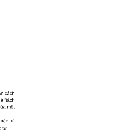
bạn cách
à “tách
của một
hoặc tư
c tư