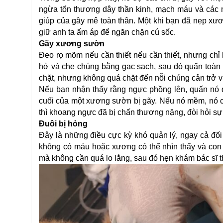
ngừa tổn thương dây thần kinh, mạch máu và các mô
giúp của gây mê toàn thân. Một khi bạn đã nẹp xươ
giữ anh ta ấm áp để ngăn chặn cú sốc.
Gãy xương sườn
Đeo rọ mõm nếu cần thiết nếu cần thiết, nhưng chỉ 
hở và che chúng bằng gạc sạch, sau đó quấn toàn
chặt, nhưng không quá chặt đến nỗi chúng cản trở v
Nếu bạn nhận thấy rằng ngực phồng lên, quấn nó đ
cuối của một xương sườn bị gãy. Nếu nó mềm, nó có
thì khoang ngực đã bị chấn thương nặng, đòi hỏi sự 
Đuôi bị hỏng
Đây là những điều cực kỳ khó quản lý, ngay cả đố
không có máu hoặc xương có thể nhìn thấy và con
mà không cần quá lo lắng, sau đó hẹn khám bác sĩ th