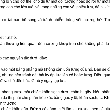
ng lớn cho cơ thể, cho dù từ một đối tượng hoặc do rơi từ một
 con chó lớn tuổi và trong những con vật phiêu lưu, dễ bị kích
y cơ tai nạn bổ sung và tránh nhiễm trùng vết thương hở. Tr
ết nứt hở.
hấn thương liên quan đến xương khớp trên chó không phải là
eo các nguyên tắc dưới đây:
ó vào một bảng phẳng mà không cần uốn lưng của nó. Bạn sẽ c
 nhưng nên tránh đặt bất kỳ áp lực lên cổ hoặc lưng. Điều qua
ưa chó đến bác sĩ thú y ngay lập tức.
ẹ nhàng trượt một chiếc khăn sạch dưới chân bị gãy. Nếu phần
n da thì phải che phần tiếp xúc bằng gạc y tế, khăn sạch,….
Kh
ấn thương.
t chiếc khăn gấp.
Đừng
cố gắng thiết lập lại xương; nẹp sẽ gi