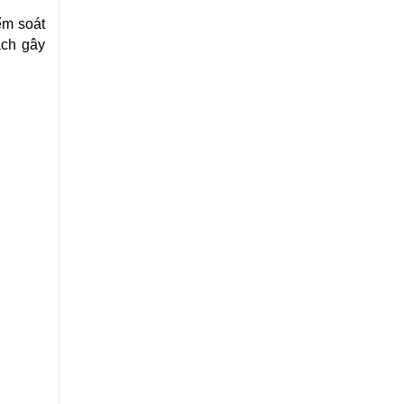
ểm soát
ách gây