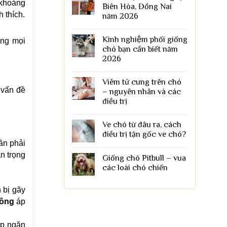
 khoảng
Biên Hòa, Đồng Nai
 thích.
năm 2026
Kinh nghiệm phối giống
ong mọi
chó bạn cần biết năm
2026
Viêm tử cung trên chó
 vấn đề
– nguyên nhân và các
điều trị
Ve chó từ đâu ra, cách
điều trị tận gốc ve chó?
ần phải
n trọng
Giống chó Pitbull – vua
các loài chó chiến
 bị gãy
ông
áp
úp ngăn