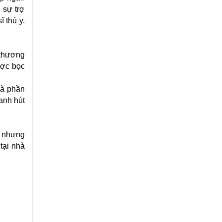
 sự trợ
 thú y,
 thương
ược bọc
là phần
anh hút
ỡ nhưng
tại nhà