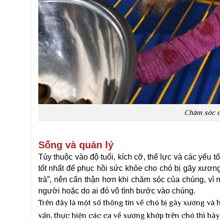
Chăm sóc c
Sống và quản lý
Tùy thuộc vào độ tuổi, kích cỡ, thể lực và các yếu t
tốt nhất để phục hồi sức khỏe cho chó bị gãy xương
trà”, nên cẩn thận hơn khi chăm sóc của chúng, vì
người hoặc do ai đó vô tình bước vào chúng.
Trên đây là một số thông tin về chó bị gãy xương và 
vấn, thực hiện các ca về xương khớp trên chó thì hãy