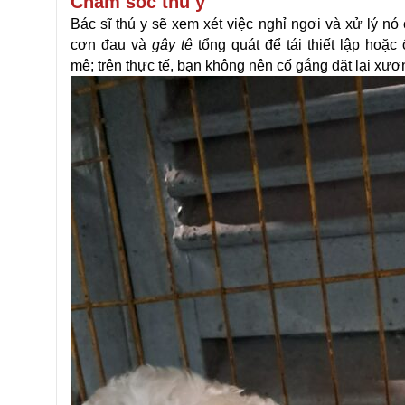
Chăm sóc thú y
Bác sĩ thú y sẽ xem xét việc nghỉ ngơi và xử lý n
cơn đau và
gây tê
tổng quát để tái thiết lập hoặ
mê; trên thực tế, bạn không nên cố gắng đặt lại xươ