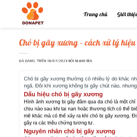
Chuyển
đến
Trang chủ
Giới thiệ
nội
dung
Chó bị gãy xương – cách xử lý hiệ
ĐÃ ĐĂNG TRÊN
18/07/2024
BỞI
MẠNH BÙI
Chó bị gãy xương thường có nhiều lý do khác nha
ngã. Đôi khi xương không bị gãy chút nào, nhưng 
Dấu hiệu chó bị gãy xương
Hình ảnh xương bị gãy đâm qua da chó là một chỉ
chịu nào sau khi tai nạn hoặc thương tích có thể bi
mẽ khác mà có thể xảy ra khi chó bị gãy xương. Đi
gây ra các triệu chứng tương tự.
Nguyên nhân chó bị gãy xương