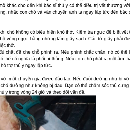
 khác cho đến khi bác sĩ thú y có thể điều trị vết thương với
ng, nhấc con chó và vận chuyển anh ta ngay lập tức đến bác sĩ
khi chó không có biểu hiện khó thở. Kiểm tra ngực để biết vết
 bộ vùng ngực bằng những tấm giấy sạch. Các tờ giấy phải đ
iệc thở.
ủ chặt để che chỗ phình ra. Nếu phình chắc chắn, nó có thể 
 thể có nghĩa là phổi bị thủng. Nếu con chó phát ra một âm th
hỗ trợ thú y ngay lập tức.
i với một chuyên gia được đào tạo. Nếu đuôi dường như bị v
 chó dường như không bị đau. Bạn có thể chăm sóc thú cưng 
ú y trong vòng 24 giờ và theo dõi vấn đề.