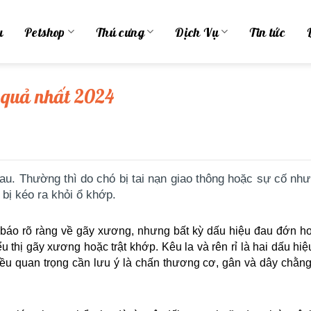
u
Petshop
Thú cưng
Dịch Vụ
Tin tức
u quả nhất 2024
u. Thường thì do chó bị tai nạn giao thông hoặc sự cố như
bị kéo ra khỏi ổ khớp.
 báo rõ ràng về gãy xương, nhưng bất kỳ dấu hiệu đau đớn h
ểu thị gãy xương hoặc trật khớp. Kêu la và rên rỉ là hai dấu hi
ều quan trọng cần lưu ý là chấn thương cơ, gân và dây chằng