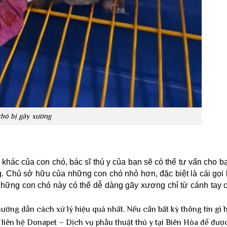
hó bị gãy xương
ố khác của con chó, bác sĩ thú y của bạn sẽ có thể tư vấn cho 
. Chủ sở hữu của những con chó nhỏ hơn, đặc biệt là cái gọi l
 những con chó này có thể dễ dàng gãy xương chỉ từ cánh tay 
hướng dẫn cách xử lý hiệu quả nhất. Nếu cần bất kỳ thông tin gì 
 liên hệ
Donapet
–
Dịch vụ phẫu thuật thú y
tại Biên Hòa để đượ